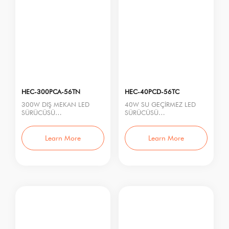
HEC-300PCA-56TN
HEC-40PCD-56TC
300W DIŞ MEKAN LED
40W SU GEÇİRMEZ LED
SÜRÜCÜSÜ
SÜRÜCÜSÜ
Model No.: HEC-300PCA-
Model No.: HEC-40PCD-
56TN
56TC
Nominal Güç: 300W
Nominal Güç: 40W
Learn More
Learn More
Giriş Gerili
Giriş Gerilim