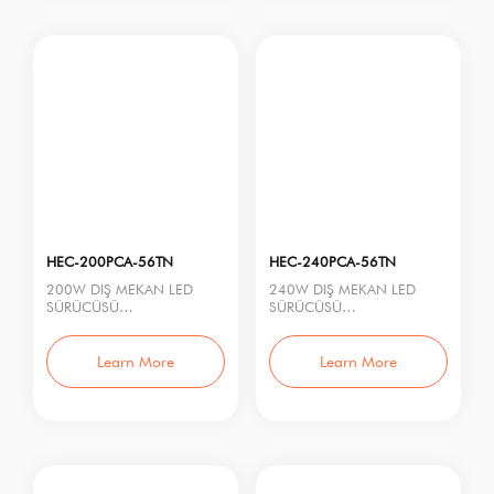
HEC-200PCA-56TN
HEC-240PCA-56TN
200W DIŞ MEKAN LED
240W DIŞ MEKAN LED
SÜRÜCÜSÜ
SÜRÜCÜSÜ
Model No.: HEC-200PCA-
Model No.: HEC-240PCA-
56TN
56TN
Nominal Güç: 200W
Nominal Güç: 240W
Learn More
Learn More
Giriş Gerili
Giriş Gerili