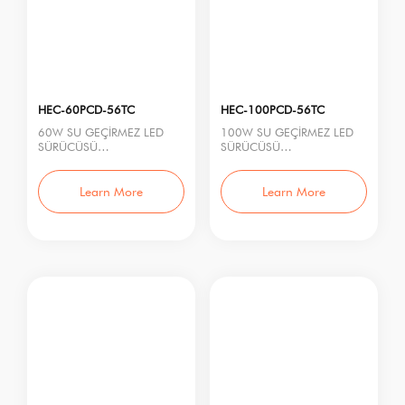
HEC-60PCD-56TC
HEC-100PCD-56TC
60W SU GEÇİRMEZ LED
100W SU GEÇİRMEZ LED
SÜRÜCÜSÜ
SÜRÜCÜSÜ
Model No.: HEC-60PCD-
Model No.: HEC-100PCD-
56TC
56TC
Nominal Güç: 60W
Nominal Güç: 100W
Learn More
Learn More
Giriş Gerilim
Giriş Geri