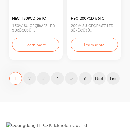
HEC-150PCD-56TC
HEC-200PCD-56TC
150W SU GEÇİRMEZ LED
200W SU GEÇİRMEZ LED
SÜRÜCÜSÜ
SÜRÜCÜSÜ
Model No.: HEC-150PCD-
Model No.: HEC-200PCD-
56TC
56TC
Nominal Güç: 150W
Nominal Güç: 200W
Learn More
Learn More
Giriş Geri
Giriş Geri
1
2
3
4
5
6
Next
End