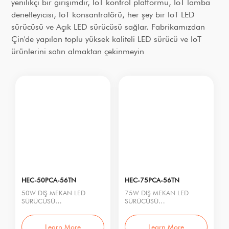
yenilikçi bir girişimdir, IoT kontrol platformu, IoT lamba
denetleyicisi, IoT konsantratörü, her şey bir IoT LED
sürücüsü ve Açık LED sürücüsü sağlar. Fabrikamızdan
Çin'de yapılan toplu yüksek kaliteli LED sürücü ve IoT
ürünlerini satın almaktan çekinmeyin
HEC-50PCA-56TN
HEC-75PCA-56TN
50W DIŞ MEKAN LED
75W DIŞ MEKAN LED
SÜRÜCÜSÜ
SÜRÜCÜSÜ
Model No.: HEC-50PCA-
Model No.: HEC-75PCA-
56TN
56TN
Nominal Güç: 50W
Nominal Güç: 75W
Learn More
Learn More