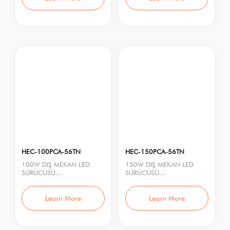
Giriş Gerilimi:
Giriş Gerilimi:
HEC-100PCA-56TN
HEC-150PCA-56TN
100W DIŞ MEKAN LED
150W DIŞ MEKAN LED
SÜRÜCÜSÜ
SÜRÜCÜSÜ
Model No.: HEC-100PCA-
Model No.: HEC-150PCA-
56TN
56TN
Nominal Güç: 100W
Nominal Güç: 150W
Learn More
Learn More
Giriş Gerili
Giriş Gerili