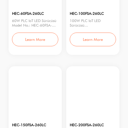
HEC-60FSA-260LC
HEC-100FSA-260LC
60W PLC IoT LED Sürücüsü
100W PLC IoT LED
Model No.: HEC-60FSA-
Sürücüsü
260LC
Model No.: HEC-100FSA-
Nominal Güç: 60W
260LC
Giriş Gerilimi:
Nominal Güç: 100W
Learn More
Learn More
Giriş Gerilim
HEC-150FSA-260LC
HEC-200FSA-260LC