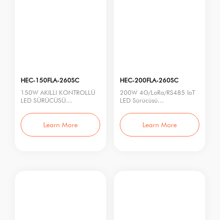
HEC-150FLA-260SC
HEC-200FLA-260SC
150W AKILLI KONTROLLÜ
200W 4G/LoRa/RS485 IoT
LED SÜRÜCÜSÜ
LED Sürücüsü
Model No.: HEC-150FLA-
Model No.: HEC-200FLA-
260SC
260SC
Giriş Gerilimi: 120–277Vac,
Nominal Güç: 200W
Learn More
Learn More
Gir