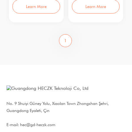
260LC
260LC
Nominal Güç: 240W
Anma Gücü: 320W
Learn More
Learn More
Giriş Gerilim
Giriş Gerilimi:
1
No. 9 Shuiyi Güney Yolu, Xiaolan Town Zhongshan Şehri,
Guangdong Eyaleti, Çin
E-mail:
hec@gd-heczk.com