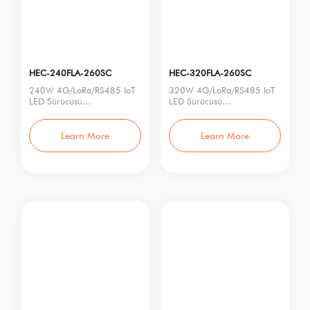
HEC-240FLA-260SC
HEC-320FLA-260SC
240W 4G/LoRa/RS485 IoT
320W 4G/LoRa/RS485 IoT
LED Sürücüsü
LED Sürücüsü
Model No.: HEC-240FLA-
Model No.: HEC-320FLA-
260SC
260SC
Nominal Güç: 240W
Anma Gücü: 320W
Learn More
Learn More
Gir
Giriş