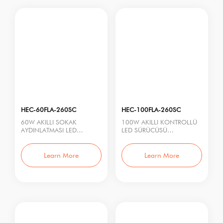
HEC-60FLA-260SC
HEC-100FLA-260SC
60W AKILLI SOKAK
100W AKILLI KONTROLLÜ
AYDINLATMASI LED
LED SÜRÜCÜSÜ
SÜRÜCÜSÜ
Model No.: HEC-100FLA-
Model No.: HEC-60FLA-
260SC
260SC
Nominal Güç: 100W
Learn More
Learn More
Nominal Güç: 60W
Giri