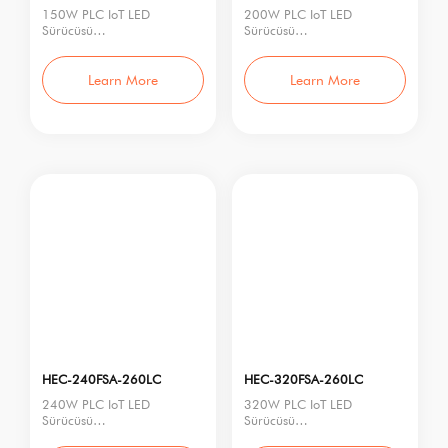
150W PLC IoT LED
200W PLC IoT LED
Sürücüsü
Sürücüsü
Model No.: HEC-150FSA-
Model No.: HEC-200FSA-
260LC
260LC
Nominal Güç: 150W
Rated Power: 200W
Learn More
Learn More
Giriş Gerilim
Input Voltage
HEC-240FSA-260LC
HEC-320FSA-260LC
240W PLC IoT LED
320W PLC IoT LED
Sürücüsü
Sürücüsü
Model No.: HEC-240FSA-
Model No.: HEC-320FSA-