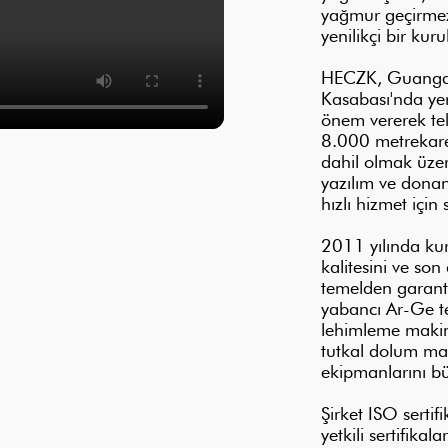
yağmur geçirmez
yenilikçi bir kuru
HECZK, Guangdon
Kasabası'nda yer
önem vererek tek
8.000 metrekare
dahil olmak üzer
yazılım ve donan
hızlı hizmet içi
2011 yılında ku
kalitesini ve so
temelden garanti 
yabancı Ar-Ge te
lehimleme makin
tutkal dolum mak
ekipmanlarını bü
Şirket ISO serti
yetkili sertifikal