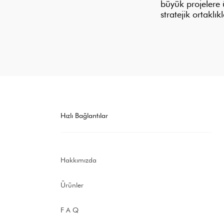
büyük projelere 
stratejik ortaklı
Hızlı Bağlantılar
Hakkımızda
Ürünler
F A Q