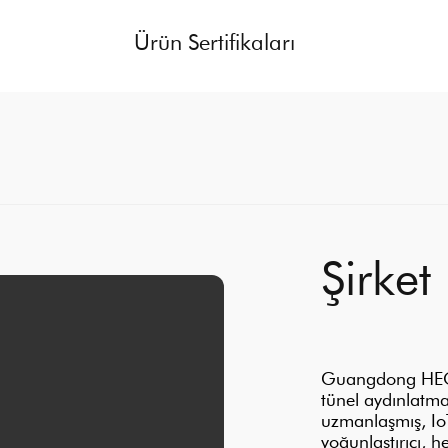
Ürün Sertifikaları
Şirket 
Guangdong HECZK
tünel aydınlatma
uzmanlaşmış, IoT
yoğunlaştırıcı, 