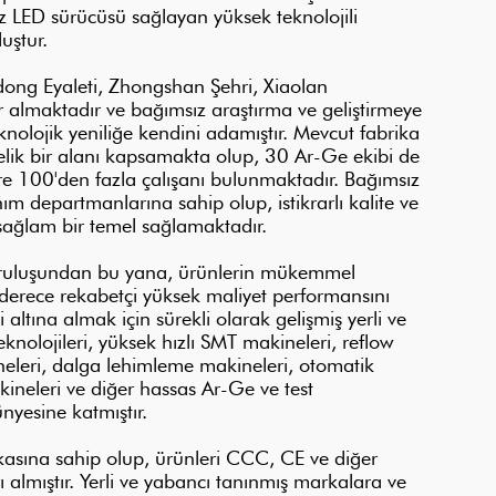
 LED sürücüsü sağlayan yüksek teknolojili
luştur.
g Eyaleti, Zhongshan Şehri, Xiaolan
 almaktadır ve bağımsız araştırma ve geliştirmeye
nolojik yeniliğe kendini adamıştır. Mevcut fabrika
lik bir alanı kapsamakta olup, 30 Ar-Ge ekibi de
e 100'den fazla çalışanı bulunmaktadır. Bağımsız
ım departmanlarına sahip olup, istikrarlı kalite ve
n sağlam bir temel sağlamaktadır.
ruluşundan bu yana, ürünlerin mükemmel
n derece rekabetçi yüksek maliyet performansını
altına almak için sürekli olarak gelişmiş yerli ve
knolojileri, yüksek hızlı SMT makineleri, reflow
eleri, dalga lehimleme makineleri, otomatik
ineleri ve diğer hassas Ar-Ge ve test
nyesine katmıştır.
fikasına sahip olup, ürünleri CCC, CE ve diğer
arı almıştır. Yerli ve yabancı tanınmış markalara ve