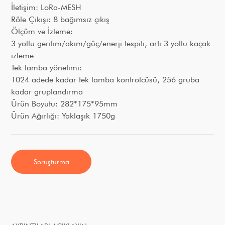
İletişim: LoRa-MESH
Röle Çıkışı: 8 bağımsız çıkış
Ölçüm ve İzleme:
3 yollu gerilim/akım/güç/enerji tespiti, artı 3 yollu kaçak
izleme
Tek lamba yönetimi:
1024 adede kadar tek lamba kontrolcüsü, 256 gruba
kadar gruplandırma
Ürün Boyutu: 282*175*95mm
Ürün Ağırlığı: Yaklaşık 1750g
Soruşturma