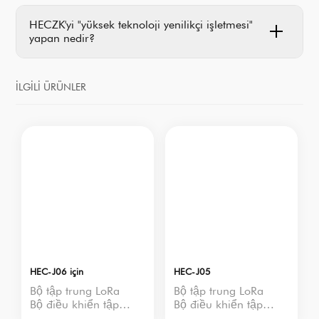
HECZK'yi "yüksek teknoloji yenilikçi işletmesi"
yapan nedir?
İLGILI ÜRÜNLER
HEC-J06 için
HEC-J05
Bộ tập trung LoRa
Bộ tập trung LoRa
Bộ điều khiển tập
Bộ điều khiển tập
trung LoRa
trung LoRa