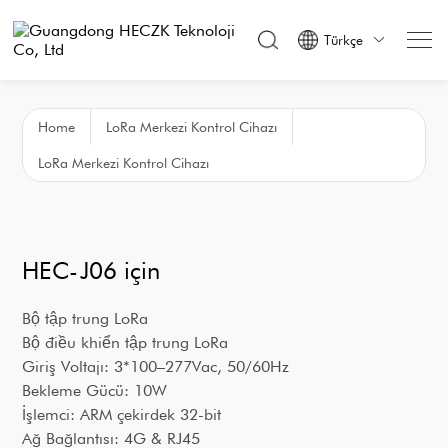
Türkçe

Home
LoRa Merkezi Kontrol Cihazı
LoRa Merkezi Kontrol Cihazı
HEC-J06 için
Bộ tập trung LoRa
Bộ điều khiển tập trung LoRa
Giriş Voltajı: 3*100–277Vac, 50/60Hz
Bekleme Gücü: 10W
İşlemci: ARM çekirdek 32-bit
Ağ Bağlantısı: 4G & RJ45