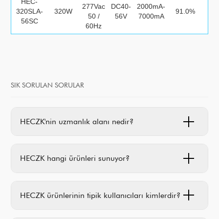
HEC-
277Vac
DC40-
2000mA-
320SLA-
320W
91.0%
≤1
50 /
56V
7000mA
56SC
60Hz
SIK SORULAN SORULAR
HECZK'nin uzmanlık alanı nedir?
HECZK hangi ürünleri sunuyor?
HECZK ürünlerinin tipik kullanıcıları kimlerdir?