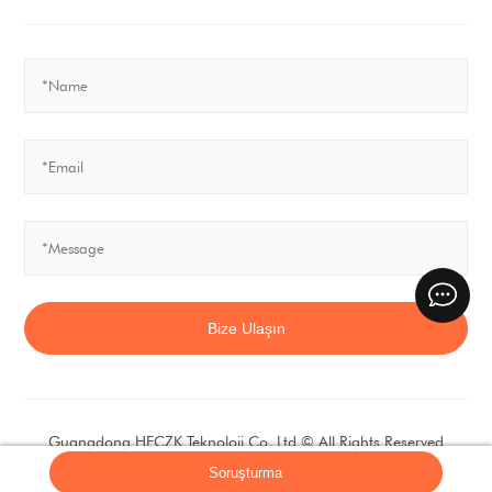
Bize Ulaşın
Guangdong HECZK Teknoloji Co, Ltd
©
All Rights Reserved
sitemap.xml
sitemap.html
Soruşturma