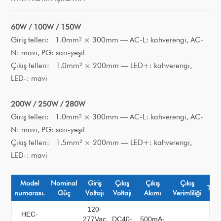
60W / 100W / 150W
Giriş telleri: 1.0mm² × 300mm — AC-L: kahverengi, AC-
N: mavi, PG: sarı-yeşil
Çıkış telleri: 1.0mm² × 200mm — LED+: kahverengi,
LED-: mavi
200W / 250W / 280W
Giriş telleri: 1.0mm² × 300mm — AC-L: kahverengi, AC-
N: mavi, PG: sarı-yeşil
Çıkış telleri: 1.5mm² × 200mm — LED+: kahverengi,
LED-: mavi
Model
Nominal
Giriş
Çıkış
Çıkış
Çıkış
THD'
numarası.
Güç
Voltajı
Voltajı
Akımı
Verimliliği
120-
HEC-
277Vac
DC40-
500mA-