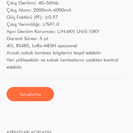
Çıkış Gerilimi: 40–56Vdc
Çıkış Akımı: 2000mA–6000mA
Güç Faktörü (PF): ≥0.97
Çıkış Verimliliği: ≥%91.0
Aşırı Gerilim Koruması: L/N:6KV; LN/E:10KV
Garanti Süresi: 5 yıl
4G, RS485, LoRa-MESH opsiyonel
Arızalı sokak lambası bilgilerini tespit edebilir
Veri yükleyebilir ve sokak lambalarını uzaktan kontrol
edebilir
Soruşturma
AYRINTILARI AÇIKLAYIN